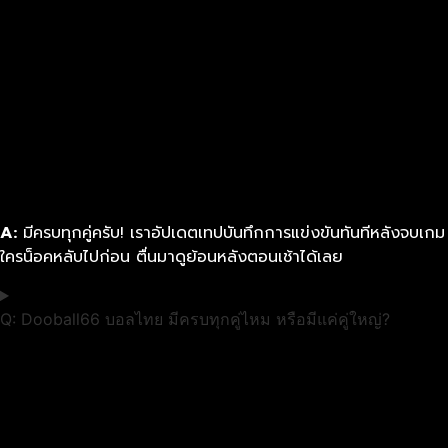
A:
มีครบทุกคู่ครับ! เราอัปเดตเทปบันทึกการแข่งขันทันทีหลังจบเกม
ใครน็อคหลับไปก่อน ตื่นมาดูย้อนหลังตอนเช้าได้เลย
Q: Dooball66 บอลไทย มีครบทุกคู่ไหม หรือมีแค่คู่ใหญ่?