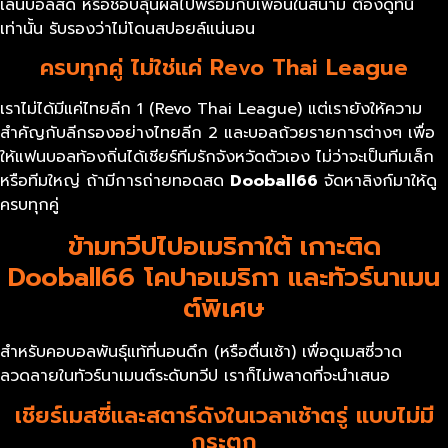
เล่นบอลสด หรือชอบลุ้นผลไปพร้อมกับเพื่อนในสนาม ต้องดูที่นี่
เท่านั้น รับรองว่าไม่โดนสปอยล์แน่นอน
ครบทุกคู่ ไม่ใช่แค่ Revo Thai League
เราไม่ได้มีแค่ไทยลีก 1 (Revo Thai League) แต่เรายังให้ความ
สำคัญกับลีกรองอย่างไทยลีก 2 และบอลถ้วยรายการต่างๆ เพื่อ
ให้แฟนบอลท้องถิ่นได้เชียร์ทีมรักจังหวัดตัวเอง ไม่ว่าจะเป็นทีมเล็ก
หรือทีมใหญ่ ถ้ามีการถ่ายทอดสด
Dooball66
จัดหาลิงก์มาให้ดู
ครบทุกคู่
ข้ามทวีปไปอเมริกาใต้ เกาะติด
Dooball66 โคปาอเมริกา และทัวร์นาเมน
ต์พิเศษ
สำหรับคอบอลพันธุ์แท้ที่นอนดึก (หรือตื่นเช้า) เพื่อดูเมสซี่วาด
ลวดลายในทัวร์นาเมนต์ระดับทวีป เราก็ไม่พลาดที่จะนำเสนอ
เชียร์เมสซี่และสตาร์ดังในเวลาเช้าตรู่ แบบไม่มี
กระตุก