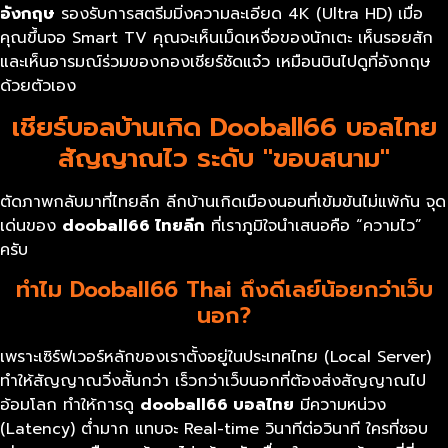
อังกฤษ
รองรับการสตรีมมิ่งความละเอียด 4K (Ultra HD) เมื่อ
คุณขึ้นจอ Smart TV คุณจะเห็นเม็ดเหงื่อของนักเตะ เห็นรอยสัก
และเห็นอารมณ์ร่วมของกองเชียร์ชัดแจ๋ว เหมือนบินไปดูที่อังกฤษ
ด้วยตัวเอง
เชียร์บอลบ้านเกิด Dooball66 บอลไทย
สัญญาณไว ระดับ "ขอบสนาม"
ตัดภาพกลับมาที่ไทยลีก ลีกบ้านเกิดเมืองนอนที่เข้มข้นไม่แพ้กัน จุด
เด่นของ
dooball66
ไทยลีก
ที่เราภูมิใจนำเสนอคือ “ความไว”
ครับ
ทำไม Dooball66 Thai ถึงดีเลย์น้อยกว่าเว็บ
นอก?
เพราะเซิร์ฟเวอร์หลักของเราตั้งอยู่ในประเทศไทย (Local Server)
ทำให้สัญญาณวิ่งสั้นกว่า เร็วกว่าเว็บนอกที่ต้องส่งสัญญาณไป
อ้อมโลก ทำให้การดู
dooball66
บอลไทย
มีความหน่วง
(Latency) ต่ำมาก แทบจะ Real-time วินาทีต่อวินาที ใครที่ชอบ