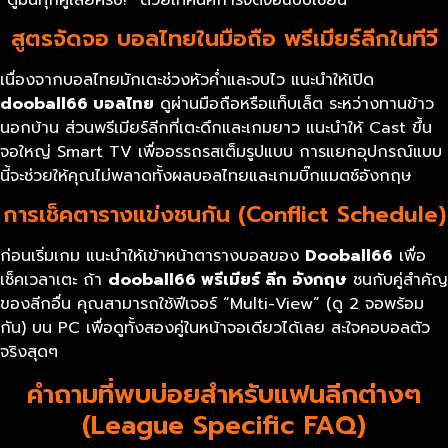
สูตรจัดจอ บอลไทยในมือถือ พรีเมียร์ลีกในทีวี
เนื่องจากบอลไทยมักเตะช่วงหัวค่ำและจบไว แนะนำให้เปิด
dooball66
บอลไทย
ดูผ่านมือถือหรือแท็บเล็ต ระหว่างทานข้าว
นอกบ้าน ส่วนพรีเมียร์ลีกที่เตะดึกและเกมยาว แนะนำให้ Cast ขึ้น
จอใหญ่ Smart TV เพื่ออรรถรสเต็มรูปแบบ การแยกอุปกรณ์แบบ
นี้จะช่วยให้คุณไม่พลาดทั้งผลบอลไทยและเกมบิ๊กแมตช์อังกฤษ
การเช็คตารางแข่งชนกัน (Conflict Schedule)
ก่อนเริ่มเกม แนะนำให้เข้าหน้าตารางบอลของ
Dooball66
เพื่อ
เช็คเวลาเตะ ถ้า
dooball66
พรีเมียร์ ลีก อังกฤษ
ชนกับคู่สำคัญ
ของลีกอื่น คุณสามารถใช้ฟีเจอร์ “Multi-View” (ดู 2 จอพร้อม
กัน) บน PC เพื่อดูทั้งสองคู่ในหน้าจอเดียวได้เลย สะใจคอบอลตัว
จริงสุดๆ
คำถามที่พบบ่อยสำหรับแฟนลีกต่างๆ
(League Specific FAQ)