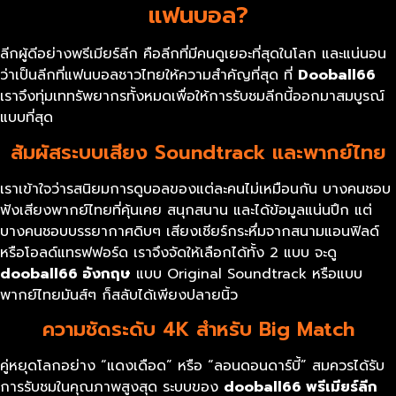
แฟนบอล?
ลีกผู้ดีอย่างพรีเมียร์ลีก คือลีกที่มีคนดูเยอะที่สุดในโลก และแน่นอน
ว่าเป็นลีกที่แฟนบอลชาวไทยให้ความสำคัญที่สุด ที่
Dooball66
เราจึงทุ่มเททรัพยากรทั้งหมดเพื่อให้การรับชมลีกนี้ออกมาสมบูรณ์
แบบที่สุด
สัมผัสระบบเสียง Soundtrack และพากย์ไทย
เราเข้าใจว่ารสนิยมการดูบอลของแต่ละคนไม่เหมือนกัน บางคนชอบ
ฟังเสียงพากย์ไทยที่คุ้นเคย สนุกสนาน และได้ข้อมูลแน่นปึก แต่
บางคนชอบบรรยากาศดิบๆ เสียงเชียร์กระหึ่มจากสนามแอนฟิลด์
หรือโอลด์แทรฟฟอร์ด เราจึงจัดให้เลือกได้ทั้ง 2 แบบ จะดู
dooball66
อังกฤษ
แบบ Original Soundtrack หรือแบบ
พากย์ไทยมันส์ๆ ก็สลับได้เพียงปลายนิ้ว
ความชัดระดับ 4K สำหรับ Big Match
คู่หยุดโลกอย่าง “แดงเดือด” หรือ “ลอนดอนดาร์บี้” สมควรได้รับ
การรับชมในคุณภาพสูงสุด ระบบของ
dooball66
พรีเมียร์ลีก