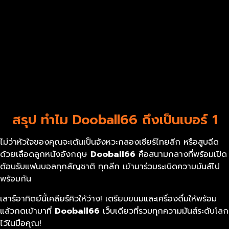
สรุป ทำไม Dooball66 ถึงเป็นเบอร์ 1
ไม่ว่าหัวใจของคุณจะเต้นเป็นจังหวะกลองเชียร์ไทยลีก หรือสูบฉีด
ด้วยเลือดลูกหนังอังกฤษ
Dooball66
คือสนามกลางที่พร้อมเปิด
ต้อนรับแฟนบอลทุกสัญชาติ ทุกลีก เข้ามาร่วมระเบิดความมันส์ไป
พร้อมกัน
เสาร์อาทิตย์นี้เคลียร์คิวให้ว่าง! เตรียมขนมและเครื่องดื่มให้พร้อม
แล้วกดเข้ามาที่
Dooball66
เว็บเดียวที่รวมทุกความมันส์ระดับโลก
ไว้ในมือคุณ!