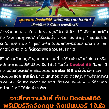
สำหรับคอบอลชาวไทย วันหยุดสุดสัปดาห์ไม่ใช่แค่วันพักผ่อน แต่มัน
คือ “สงครามลูกหนัง” ที่เริ่มต้นตั้งแต่หัวค่ำยันเช้าตรู่! 1 ทุ่มเชียร์ทีม
รักในไทยลีก พอ 4 ทุ่มข้ามฟากไปมันส์กับพรีเมียร์ลีกอังกฤษ และ
ถ้าใจยังไหว ตี 5 ก็ต่อด้วยบอลถ้วยอเมริกาใต้
ชีวิตที่วนเวียนอยู่กับลูกกลมๆ แบบนี้ จะให้มานั่งสลับเว็บไปมา หรือ
สมัครหลายแอปให้เปลืองเงินทำไม? ในเมื่อ
Dooball66
คือสถานี
ความบันเทิงระดับโลกที่รวบรวม
dooball66 พรีเมียร์ลีก
และ
dooball66 ไทยลีก
มาไว้ในหน้าจอเดียว ด้วยคุณภาพสัญญาณ
ระดับ 4K ที่คมชัดบาดตา และความเร็วระดับ Real-time ที่ทำให้คุณ
ตะโกน “เฮ!” ได้ก่อนใครเพื่อน
เจาะลึกความมันส์ ทำไม Dooball66
พรีเมียร์ลีกอังกฤษ ถึงเป็นเบอร์ 1 ในใจ