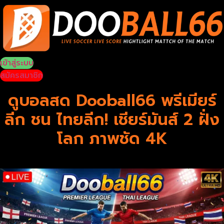
Skip
to
content
เข้าสู่ระบบ
สมัครสมาชิก
ดูบอลสด Dooball66 พรีเมียร์
ลีก ชน ไทยลีก! เชียร์มันส์ 2 ฝั่ง
โลก ภาพชัด 4K