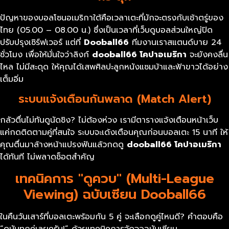
ปัญหาของบอลโซนอเมริกาใต้คือเวลาเตะที่มักจะตรงกับเช้าตรู่ของ
ไทย (05.00 – 08.00 น.) ซึ่งเป็นเวลาที่เว็บดูบอลส่วนใหญ่ปิด
ปรับปรุงเซิร์ฟเวอร์ แต่ที่
Dooball66
ทีมงานเราสแตนด์บาย 24
ชั่วโมง เพื่อให้มั่นใจว่าลิงก์
dooball66
โคปาอเมริกา
จะยังคงลื่น
ไหล ไม่มีสะดุด ให้คุณได้เสพศิลปะลูกหนังแซมบ้าและฟ้าขาวได้อย่าง
เต็มอิ่ม
ระบบแจ้งเตือนกันพลาด (Match Alert)
กลัวตื่นไม่ทันดูนัดชิง? ไม่ต้องห่วง เรามีตารางแจ้งเตือนหน้าเว็บ
แค่กดติดตามคู่ที่สนใจ ระบบจะเด้งเตือนคุณก่อนบอลเตะ 15 นาที ให้
คุณตื่นมาล้างหน้าแปรงฟันแล้วกดดู
dooball66
โคปาอเมริกา
ได้ทันที ไม่พลาดช็อตสำคัญ
เทคนิคการ "ดูควบ" (Multi-League
Viewing) ฉบับเซียน Dooball66
ในคืนวันเสาร์ที่บอลเตะพร้อมกัน 5 คู่ จะเลือกดูคู่ไหนดี? คำตอบคือ
“ดูมันทุกคู่เลยครับ!” ด้วยเทคนิคการจัดจอฉบับเซียน