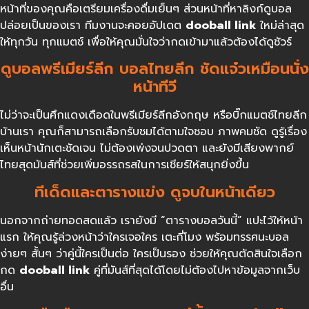
หน้าที่ของคุณคือเตรียมเครื่องดื่มเย็นๆ ส่วนหน้าที่หาลิงก์ดูบอล
ปล่อยเป็นของเรา ทีมงานจะคอยอัปเดต
dooball link
ใหม่ล่าสุด
ให้ทุกวัน ทุกแมตช์ เพื่อให้คุณมั่นใจว่ากดเข้ามาแล้วต้องได้ดูชัวร์
ดูบอลพรีเมียร์ลีก บอลไทยลีก ชัดแจ๋วเหมือนนั่ง
หน้าทีวี
ไม่ว่าจะเป็นศึกแดงเดือดในพรีเมียร์ลีกอังกฤษ หรือบิ๊กแมตช์ไทยลีก
บ้านเรา คุณก็สามารถเลือกรับชมได้ตามใจชอบ ภาพคมชัด ดูรู้เรื่อง
เห็นหน้านักเตะชัดเจน ไม่ต้องเพ่งจนปวดตา และยังมีเสียงพากย์
ไทยสุดมันส์ที่ช่วยเพิ่มอรรถรสในการเชียร์ให้สนุกยิ่งขึ้น
ทีเด็ดและตารางแข่ง ดูจบในหน้าเดียว
นอกจากถ่ายทอดสดแล้ว เรายังมี “ตารางบอลวันนี้” แปะไว้ให้หน้า
แรก ให้คุณรู้ล่วงหน้าว่าใครเจอใคร เตะกี่โมง พร้อมทรรศนะบอล
ง่ายๆ สั้นๆ ว่าคู่นี้ใครเป็นต่อ ใครเป็นรอง ช่วยให้คุณตัดสินใจเลือก
กด
dooball link
คู่ที่มันส์ที่สุดได้โดยไม่ต้องไปหาข้อมูลจากเว็บ
อื่น