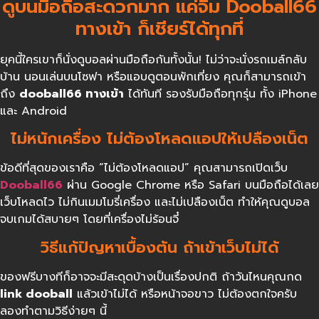
ดูบนมือถือสะดวกมาก แค่จิ้ม Dooball66
ทางเข้า ก็เชียร์ได้ทุกที่
ยุคนี้ใครเขาก็นั่งดูบอลผ่านมือถือกันทั้งนั้น! ไม่ว่าจะนั่งรถเมล์กลับ
บ้าน นอนเล่นบนโซฟา หรือแอบดูตอนพักเที่ยง คุณก็สามารถเข้า
ถึง
dooball66
ทางเข้า
ได้ทันที รองรับมือถือทุกรุ่น ทั้ง iPhone
และ Android
ไม่หนักเครื่อง ไม่ต้องโหลดแอปให้เปลืองเน็ต
ข้อดีที่สุดของเราคือ “ไม่ต้องโหลดแอป” คุณสามารถเปิดเว็บ
Dooball66
ผ่าน Google Chrome หรือ Safari บนมือถือได้เลย
เว็บโหลดไว ไม่กินเมมโมรี่เครื่อง และไม่เปลืองเน็ต ทำให้คุณดูบอล
จบเกมได้สบายๆ โดยที่เครื่องไม่ร้อนจี๋
วิธีแก้ปัญหาเบื้องต้น ถ้าเข้าเว็บไม่ได้
ของฟรีบางทีก็อาจจะมีสะดุดบ้างเป็นเรื่องปกติ ถ้าวันไหนคุณกด
link dooball
แล้วเข้าไม่ได้ หรือหน้าจอขาว ไม่ต้องตกใจครับ
ลองทำตามวิธีง่ายๆ นี้