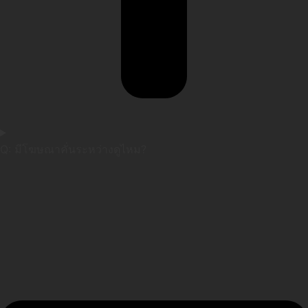
Q: มีโฆษณาคั่นระหว่างดูไหม?