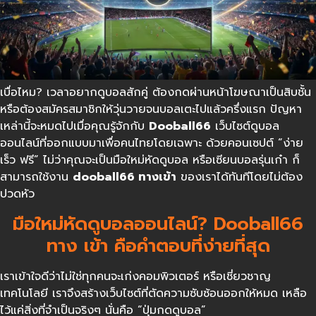
เบื่อไหม? เวลาอยากดูบอลสักคู่ ต้องกดผ่านหน้าโฆษณาเป็นสิบชั้น
หรือต้องสมัครสมาชิกให้วุ่นวายจนบอลเตะไปแล้วครึ่งแรก ปัญหา
เหล่านี้จะหมดไปเมื่อคุณรู้จักกับ
Dooball66
เว็บไซต์ดูบอล
ออนไลน์ที่ออกแบบมาเพื่อคนไทยโดยเฉพาะ ด้วยคอนเซปต์ “ง่าย
เร็ว ฟรี” ไม่ว่าคุณจะเป็นมือใหม่หัดดูบอล หรือเซียนบอลรุ่นเก๋า ก็
สามารถใช้งาน
dooball66
ทางเข้า
ของเราได้ทันทีโดยไม่ต้อง
ปวดหัว
มือใหม่หัดดูบอลออนไลน์? Dooball66
ทาง เข้า คือคำตอบที่ง่ายที่สุด
เราเข้าใจดีว่าไม่ใช่ทุกคนจะเก่งคอมพิวเตอร์ หรือเชี่ยวชาญ
เทคโนโลยี เราจึงสร้างเว็บไซต์ที่ตัดความซับซ้อนออกให้หมด เหลือ
ไว้แค่สิ่งที่จำเป็นจริงๆ นั่นคือ “ปุ่มกดดูบอล”