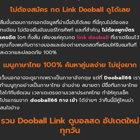
ไม่ต้องสมัคร กด Link Dooball ดูได้เลย
ลืมขั้นตอนการกรอกข้อมูลที่น่าเบื่อไปได้เลย ที่นี่คุณไม่ต้องลง
ทะเบียน ไม่ต้องยืนยันเบอร์โทรศัพท์ และที่สำคัญ
ไม่ต้องผูกบัตร
เครดิต
ใดๆ ทั้งสิ้น เพียงแค่คุณกด
link dooball
ที่เราเตรียมไว้
คุณก็จะพบกับตารางบอลและช่องถ่ายทอดสดที่พร้อมให้รับชมทันที
สะดวกและปลอดภัย 100%
เมนูภาษาไทย 100% ค้นหาคู่บลง่าย ไม่ยุ่งยาก
เว็บนอกอาจจะดูยากเพราะเป็นภาษาอังกฤษ แต่ที่
Dooball66
เรา
ทำเมนูทุกอย่างเป็นภาษาไทย อ่านง่าย สบายตา มีชื่อทีมภาษาไทย
โลโก้ทีมชัดเจน เวลาเตะตรงตามเวลาประเทศไทย ทำให้คุณเช็ค
โปรแกรมจาก
dooball66
ทาง เข้า
ได้ง่ายๆ ว่าคืนนี้มีคู่ไหนน่า
สนใจบ้าง
รวม Dooball Link ดูบอลสด อัปเดตใหม่
ทุกวัน