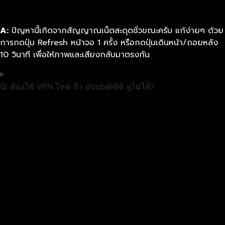
A:
ปัญหานี้เกิดจากสัญญาณเน็ตสะดุดชั่วขณะครับ แก้ง่ายๆ ด้วย
การกดปุ่ม Refresh หน้าจอ 1 ครั้ง หรือกดปุ่มเดินหน้า/ถอยหลัง
10 วินาที เพื่อให้ภาพและเสียงกลับมาตรงกัน
Q: ต้องใช้ VPN ไหม ถ้า dooball66 ดูไม่ได้?