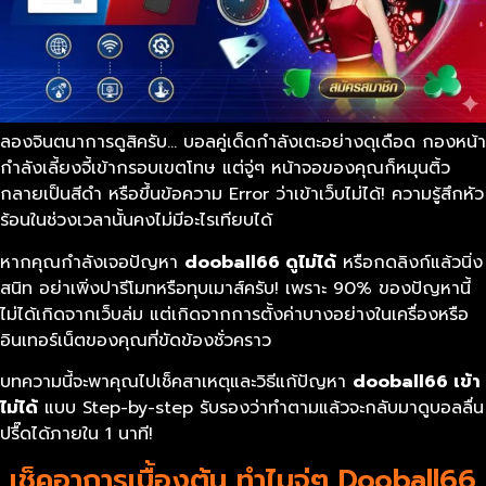
ลองจินตนาการดูสิครับ… บอลคู่เด็ดกำลังเตะอย่างดุเดือด กองหน้า
กำลังเลี้ยงจี้เข้ากรอบเขตโทษ แต่จู่ๆ หน้าจอของคุณก็หมุนติ้ว
กลายเป็นสีดำ หรือขึ้นข้อความ Error ว่าเข้าเว็บไม่ได้! ความรู้สึกหัว
ร้อนในช่วงเวลานั้นคงไม่มีอะไรเทียบได้
หากคุณกำลังเจอปัญหา
dooball66
ดูไม่ได้
หรือกดลิงก์แล้วนิ่ง
สนิท อย่าเพิ่งปารีโมทหรือทุบเมาส์ครับ! เพราะ 90% ของปัญหานี้
ไม่ได้เกิดจากเว็บล่ม แต่เกิดจากการตั้งค่าบางอย่างในเครื่องหรือ
อินเทอร์เน็ตของคุณที่ขัดข้องชั่วคราว
บทความนี้จะพาคุณไปเช็คสาเหตุและวิธีแก้ปัญหา
dooball66
เข้า
ไม่ได้
แบบ Step-by-step รับรองว่าทำตามแล้วจะกลับมาดูบอลลื่น
ปรื๊ดได้ภายใน 1 นาที!
เช็คอาการเบื้องต้น ทำไมจู่ๆ Dooball66