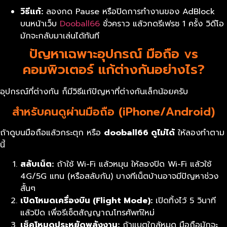
วิธีแก้:
ลองกด Pause หรือปิดการทำงานของ AdBlock
บนหน้าเว็บ
Dooball66
ชั่วคราว แล้วกดรีเฟรช 1 ครั้ง วิดีโอ
มักจะกลับมาเล่นได้ทันที
ปัญหาเฉพาะอุปกรณ์ มือถือ vs
คอมพิวเตอร์ แก้ต่างกันอย่างไร?
อุปกรณ์ที่ต่างกัน ก็มีวิธีแก้ปัญหาที่ต่างกันเล็กน้อยครับ
สำหรับคนดูผ่านมือถือ (iPhone/Android)
ถ้าดูบนมือถือแล้วกระตุก หรือ
dooball66
ดูไม่ได้
ให้ลองทำตาม
นี้
สลับเน็ต:
ถ้าใช้ Wi-Fi แล้วหมุน ให้ลองปิด Wi-Fi แล้วใช้
4G/5G แทน (หรือสลับกัน) บางทีเน็ตบ้านอาจมีปัญหาช่วง
สั้นๆ
เปิดโหมดเครื่องบิน (Flight Mode):
เปิดทิ้งไว้ 5 วินาที
แล้วปิด เพื่อรีเซ็ตสัญญาณโทรศัพท์ใหม่
เช็คโหมดประหยัดพลังงาน:
ถ้าแบตใกล้หมด มือถือมักจะ