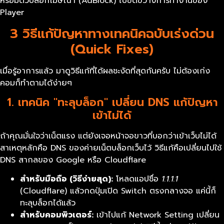
หรือมีตัวบล็อกโฆษณา (AdBlock) ไปขัดขวางการทำงานของ
Player
3 วิธีแก้ปัญหาทางเทคนิคฉบับเร่งด่วน
(Quick Fixes)
เมื่อรู้อาการแล้ว มาดูวิธีแก้ที่ได้ผลชะงัดที่สุดกันครับ ไม่ต้องเก่ง
คอมก็ทำตามได้ง่ายๆ
1. เทคนิค "ทะลุบล็อก" เปลี่ยน DNS แก้ปัญหา
เข้าไม่ได้
ถ้าคุณมั่นใจว่าเน็ตแรง แต่ยังเจอหน้าจอขาวที่บอกว่าเข้าเว็บไม่ได้
สาเหตุหลักคือ DNS ของค่ายเน็ตบล็อกเว็บไว้ วิธีแก้คือเปลี่ยนไปใช้
DNS สากลของ Google หรือ Cloudflare
สำหรับมือถือ (วิธีง่ายสุด):
โหลดแอปชื่อ
1.1.1.1
(Cloudflare) แล้วกดปุ่มเปิด Switch ตรงกลางจอ แค่นี้ก็
ทะลุบล็อกได้แล้ว
สำหรับคอมพิวเตอร์:
เข้าไปแก้ Network Setting เปลี่ยน