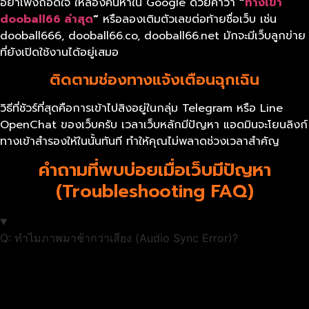
อย่าเพิ่งถอดใจ ให้ลองค้นหาใน Google ด้วยคำว่า
“
ทางเข้า
dooball66
ล่าสุด
“
หรือลองเติมตัวเลขต่อท้ายชื่อเว็บ เช่น
dooball666, dooball66.co, dooball66.net มักจะมีเว็บลูกข่าย
ที่ยังเปิดใช้งานได้อยู่เสมอ
ติดตามช่องทางแจ้งเตือนฉุกเฉิน
วิธีที่ชัวร์ที่สุดคือการเข้าไปสิงอยู่ในกลุ่ม Telegram หรือ Line
OpenChat ของเว็บครับ เวลาเว็บหลักมีปัญหา แอดมินจะโยนลิงก์
ทางเข้าสำรองให้ในนั้นทันที ทำให้คุณไม่พลาดช่วงเวลาสำคัญ
คำถามที่พบบ่อยเมื่อเว็บมีปัญหา
(Troubleshooting FAQ)
Q: ทำไมภาพมาช้ากว่าเสียง (Audio Sync Error)?