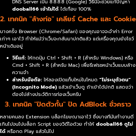
DNS Server เป็น 8.8.8.8 (Google) วิธีนี้จะช่วยแก้ปัญหา
dooball66 เข้าไม่ได้
ได้เกือบ 100%
2. เทคนิค "ล้างท่อ" เคลียร์ Cache และ Cookie
บางครั้ง Browser (Chrome/Safari) ของคุณอาจจะจำค่า Error
เก่าๆ เอาไว้ ทำให้แม้ว่าเว็บจะกลับมาปกติแล้ว แต่เครื่องคุณยังโชว์
หน้าเดิมอยู่
วิธีแก้:
ให้กดปุ่ม Ctrl + Shift + R (สำหรับ Windows) หรือ
Cmd + Shift + R (สำหรับ Mac) เพื่อรีเฟรชหน้าเว็บแบบล้าง
ความจำ
สำหรับมือถือ:
ให้ลองเปิดแท็บใหม่ในโหมด
“
ไม่ระบุตัวตน”
(Incognito Mode)
แล้วเข้าเว็บดู ถ้าเข้าได้ปกติ แสดงว่า
ต้องไปล้างประวัติการท่องเว็บครับ
3. เทคนิค "ปิดตัวกั้น" ปิด AdBlock ชั่วคราว
หลายคนลง Extension บล็อกโฆษณาเอาไว้ ซึ่งบางทีมันทำงานดี
เกินไปจนไปบล็อก Script ของวิดีโอด้วย ทำให้
dooball66
ดูไม่
ได้
หรือกด Play แล้วไม่ไป