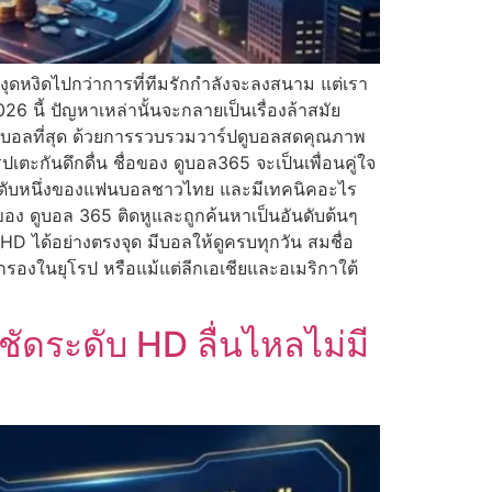
งุดหงิดไปกว่าการที่ทีมรักกำลังจะลงสนาม แต่เรา
 นี้ ปัญหาเหล่านั้นจะกลายเป็นเรื่องล้าสมัย
ุตบอลที่สุด ด้วยการรวบรวมวาร์ปดูบอลสดคุณภาพ
ปเตะกันดึกดื่น ชื่อของ ดูบอล365 จะเป็นเพื่อนคู่ใจ
งอันดับหนึ่งของแฟนบอลชาวไทย และมีเทคนิคอะไร
ของ ดูบอล 365 ติดหูและถูกค้นหาเป็นอันดับต้นๆ
D ได้อย่างตรงจุด มีบอลให้ดูครบทุกวัน สมชื่อ
 ลีกรองในยุโรป หรือแม้แต่ลีกเอเชียและอเมริกาใต้
ัดระดับ HD ลื่นไหลไม่มี