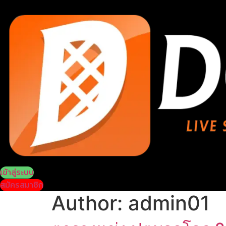
Skip
to
content
เข้าสู่ระบบ
สมัครสมาชิก
Author:
admin01