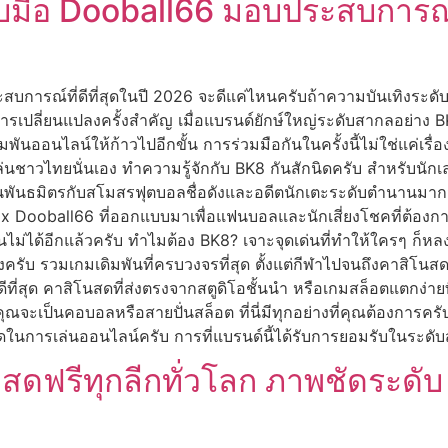
มือ Dooball66 มอบประสบการณ์เดิ
บการณ์ที่ดีที่สุดในปี 2026 จะดีแค่ไหนครับถ้าความบันเทิงระดั
เปลี่ยนแปลงครั้งสำคัญ เมื่อแบรนด์ยักษ์ใหญ่ระดับสากลอย่าง BK
นออนไลน์ให้ก้าวไปอีกขั้น การร่วมมือกันในครั้งนี้ไม่ใช่แค่เรื่
ู้เล่นชาวไทยนั่นเอง ทำความรู้จักกับ BK8 กันสักนิดครับ สำหรับนัก
็นพันธมิตรกับสโมสรฟุตบอลชื่อดังและอดีตนักเตะระดับตำนานมากมา
BK8 x Dooball66 ที่ออกแบบมาเพื่อแฟนบอลและนักเสี่ยงโชคที่ต้อง
ด้อีกแล้วครับ ทำไมต้อง BK8? เจาะจุดเด่นที่ทำให้ใครๆ ก็หลงรัก
ครับ รวมเกมเดิมพันที่ครบวงจรที่สุด ตั้งแต่กีฬาไปจนถึงคาสิโนสด
ำดีที่สุด คาสิโนสดที่ส่งตรงจากสตูดิโอชั้นนำ หรือเกมสล็อตแตกง่ายที
่ว่าคุณจะเป็นคอบอลหรือสายปั่นสล็อต ที่นี่มีทุกอย่างที่คุณต้อง
ี่สุดในการเล่นออนไลน์ครับ การที่แบรนด์นี้ได้รับการยอมรับในระด
สดฟรีทุกลีกทั่วโลก ภาพชัดระดับ