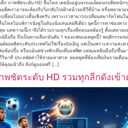
ก ภาพชัดระดับ HD ลื่นไหล เคยนั่งอยู่บนรถเมล์ตอนรถติดหนักๆ หรื
 ในอดีตเราอาจจะต้องรีบวิ่งกลับไปเฝ้าหน้าจอทีวีที่บ้าน หรือพย
เปลี่ยนไปอย่างสิ้นเชิงครับ เพราะเราสามารถเปลี่ยนสมาร์ทโฟนใน
ไหลไม่แพ้การนั่งดูในห้องนั่งเล่นเลยทีเดียว ยุคนี้การหาช่องทาง 
ุด บทความนี้เราจึงได้รวบรวมทุกเรื่องที่คอบอลต้องรู้ ตั้งแต่ลายแ
ือถือ ถึงเป็นทางเลือกอันดับ 1 ของแฟนบอลยุคนี้? พฤติกรรม
์ยอดฮิตระดับประเทศไม่ใช่เรื่องบังเอิญ แต่เป็นเพราะความสะดวกที่ต
นช้อปปิ้ง หรือแม้แต่ช่วงพักเที่ยงที่ออฟฟิศ แค่คุณหยิบมือถือขึ้น
าที ประหยัดค่าใช้จ่ายมหาศาล: หมดยุคที่ต้องเสียเงินรายเดือนแพงๆ เ
้คุณเข้าถึง ลิงก์ดูบอลฟรี […]
พชัดระดับ HD รวมทุกลีกดังเข้าด