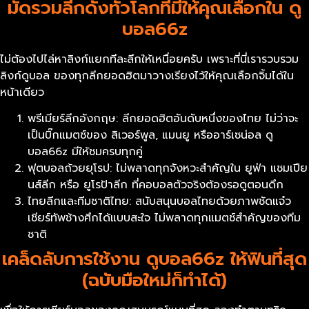
มัดรวมลีกดังทั่วโลกที่มีให้คุณเลือกใน ดู
บอล66z
ไม่ต้องไปไล่หาลิงก์แยกทีละลีกให้เหนื่อยครับ เพราะที่นี่เรารวบรวม
ลิงก์ดูบอล ของทุกลีกยอดฮิตมาวางเรียงไว้ให้คุณเลือกจิ้มได้ใน
หน้าเดียว
พรีเมียร์ลีกอังกฤษ: ลีกยอดฮิตอันดับหนึ่งของไทย ไม่ว่าจะ
เป็นบิ๊กแมตช์ของ ลิเวอร์พูล, แมนยู หรืออาร์เซน่อล ดู
บอล66z มีให้ชมครบทุกคู่
ฟุตบอลถ้วยยุโรป: ไม่พลาดทุกจังหวะสำคัญใน ยูฟ่า แชมเปีย
นส์ลีก หรือ ยูโรป้าลีก ที่คอบอลตัวจริงต้องรอดูตอนดึก
ไทยลีกและทีมชาติไทย: สนับสนุนบอลไทยด้วยภาพชัดแจ๋ว
เชียร์ทัพช้างศึกได้แบบสะใจ ไม่พลาดทุกแมตช์สำคัญของทีม
ชาติ
เคล็ดลับการใช้งาน ดูบอล66z ให้ฟินที่สุด
(ฉบับมือใหม่ก็ทำได้)