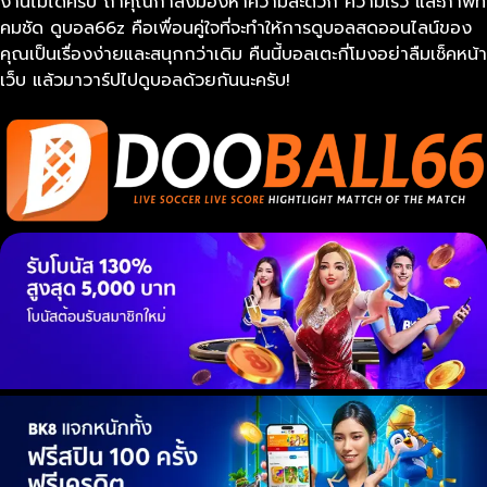
งานไม่ได้ครับ ถ้าคุณกำลังมองหาความสะดวก ความเร็ว และภาพที่
คมชัด ดูบอล66z คือเพื่อนคู่ใจที่จะทำให้การดูบอลสดออนไลน์ของ
คุณเป็นเรื่องง่ายและสนุกกว่าเดิม คืนนี้บอลเตะกี่โมงอย่าลืมเช็คหน้า
เว็บ แล้วมาวาร์ปไปดูบอลด้วยกันนะครับ!